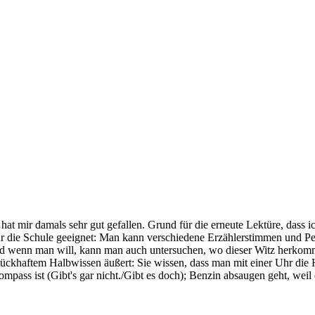
t mir damals sehr gut gefallen. Grund für die erneute Lektüre, dass ich
 für die Schule geeignet: Man kann verschiedene Erzählerstimmen und Pe
nd wenn man will, kann man auch untersuchen, wo dieser Witz herkommt.
tückhaftem Halbwissen äußert: Sie wissen, dass man mit einer Uhr die 
ompass ist (Gibt's gar nicht./Gibt es doch); Benzin absaugen geht, wei