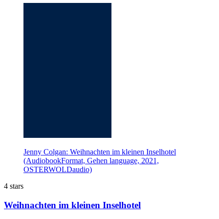
Jenny Colgan: Weihnachten im kleinen Inselhotel
(AudiobookFormat, Gehen language, 2021,
OSTERWOLDaudio)
4 stars
Weihnachten im kleinen Inselhotel