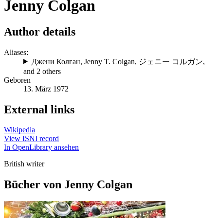
Jenny Colgan
Author details
Aliases:
Джени Колган
,
Jenny T. Colgan
,
ジェニー コルガン
,
and 2 others
Geboren
13. März 1972
External links
Wikipedia
View ISNI record
In OpenLibrary ansehen
British writer
Bücher von Jenny Colgan