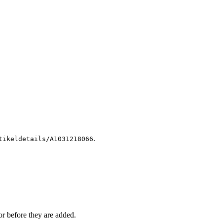
.
tikeldetails/A1031218066
r before they are added.