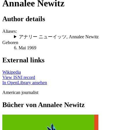
Annalee Newitz
Author details
Aliases:
アナリー ニューイッツ
,
Annalee Newitz
Geboren
6. Mai 1969
External links
Wikipedia
View ISNI record
In OpenLibrary ansehen
American journalist
Bücher von Annalee Newitz