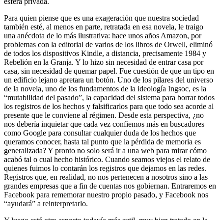
esfera privada.
Para quien piense que es una exageración que nuestra sociedad
también esté, al menos en parte, retratada en esa novela, le traigo
una anécdota de lo más ilustrativa: hace unos años Amazon, por
problemas con la editorial de varios de los libros de Orwell, eliminó
de todos los dispositivos Kindle, a distancia, precisamente 1984 y
Rebelión en la Granja. Y lo hizo sin necesidad de entrar casa por
casa, sin necesidad de quemar papel. Fue cuestión de que un tipo en
un edificio lejano apretara un botón. Uno de los pilares del universo
de la novela, uno de los fundamentos de la ideología Ingsoc, es la
“mutabilidad del pasado”, la capacidad del sistema para borrar todos
los registros de los hechos y falsificarlos para que todo sea acorde al
presente que le conviene al régimen. Desde esta perspectiva, ¿no
nos debería inquietar que cada vez confiemos más en buscadores
como Google para consultar cualquier duda de los hechos que
queramos conocer, hasta tal punto que la pérdida de memoria es
generalizada? Y pronto no solo será ir a una web para mirar cómo
acabó tal o cual hecho histórico. Cuando seamos viejos el relato de
quienes fuimos lo contarán los registros que dejamos en las redes.
Registros que, en realidad, no nos pertenecen a nosotros sino a las
grandes empresas que a fin de cuentas nos gobiernan. Entraremos en
Facebook para rememorar nuestro propio pasado, y Facebook nos
“ayudará” a reinterpretarlo.