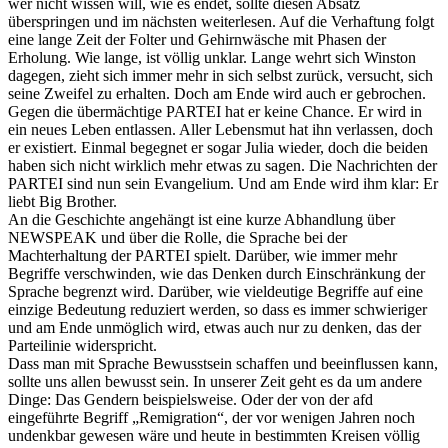
wer nicht wissen will, wie es endet, sollte diesen Absatz
überspringen und im nächsten weiterlesen. Auf die Verhaftung folgt
eine lange Zeit der Folter und Gehirnwäsche mit Phasen der
Erholung. Wie lange, ist völlig unklar. Lange wehrt sich Winston
dagegen, zieht sich immer mehr in sich selbst zurück, versucht, sich
seine Zweifel zu erhalten. Doch am Ende wird auch er gebrochen.
Gegen die übermächtige PARTEI hat er keine Chance. Er wird in
ein neues Leben entlassen. Aller Lebensmut hat ihn verlassen, doch
er existiert. Einmal begegnet er sogar Julia wieder, doch die beiden
haben sich nicht wirklich mehr etwas zu sagen. Die Nachrichten der
PARTEI sind nun sein Evangelium. Und am Ende wird ihm klar: Er
liebt Big Brother.
An die Geschichte angehängt ist eine kurze Abhandlung über
NEWSPEAK und über die Rolle, die Sprache bei der
Machterhaltung der PARTEI spielt. Darüber, wie immer mehr
Begriffe verschwinden, wie das Denken durch Einschränkung der
Sprache begrenzt wird. Darüber, wie vieldeutige Begriffe auf eine
einzige Bedeutung reduziert werden, so dass es immer schwieriger
und am Ende unmöglich wird, etwas auch nur zu denken, das der
Parteilinie widerspricht.
Dass man mit Sprache Bewusstsein schaffen und beeinflussen kann,
sollte uns allen bewusst sein. In unserer Zeit geht es da um andere
Dinge: Das Gendern beispielsweise. Oder der von der afd
eingeführte Begriff „Remigration“, der vor wenigen Jahren noch
undenkbar gewesen wäre und heute in bestimmten Kreisen völlig