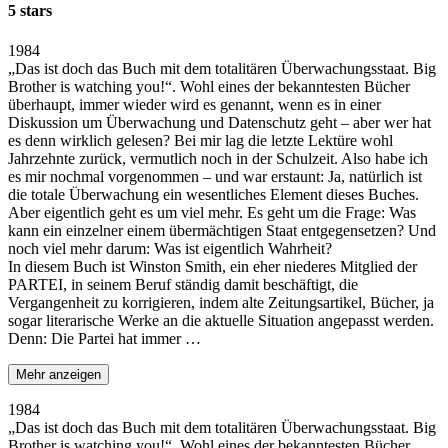
5 stars
1984
„Das ist doch das Buch mit dem totalitären Überwachungsstaat. Big
Brother is watching you!“. Wohl eines der bekanntesten Bücher
überhaupt, immer wieder wird es genannt, wenn es in einer
Diskussion um Überwachung und Datenschutz geht – aber wer hat
es denn wirklich gelesen? Bei mir lag die letzte Lektüre wohl
Jahrzehnte zurück, vermutlich noch in der Schulzeit. Also habe ich
es mir nochmal vorgenommen – und war erstaunt: Ja, natürlich ist
die totale Überwachung ein wesentliches Element dieses Buches.
Aber eigentlich geht es um viel mehr. Es geht um die Frage: Was
kann ein einzelner einem übermächtigen Staat entgegensetzen? Und
noch viel mehr darum: Was ist eigentlich Wahrheit?
In diesem Buch ist Winston Smith, ein eher niederes Mitglied der
PARTEI, in seinem Beruf ständig damit beschäftigt, die
Vergangenheit zu korrigieren, indem alte Zeitungsartikel, Bücher, ja
sogar literarische Werke an die aktuelle Situation angepasst werden.
Denn: Die Partei hat immer …
Mehr anzeigen
1984
„Das ist doch das Buch mit dem totalitären Überwachungsstaat. Big
Brother is watching you!“. Wohl eines der bekanntesten Bücher