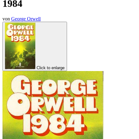
1984
von
George Orwell
Click to enlarge