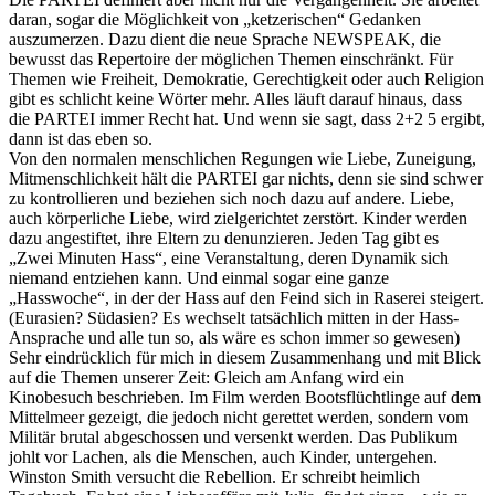
daran, sogar die Möglichkeit von „ketzerischen“ Gedanken
auszumerzen. Dazu dient die neue Sprache NEWSPEAK, die
bewusst das Repertoire der möglichen Themen einschränkt. Für
Themen wie Freiheit, Demokratie, Gerechtigkeit oder auch Religion
gibt es schlicht keine Wörter mehr. Alles läuft darauf hinaus, dass
die PARTEI immer Recht hat. Und wenn sie sagt, dass 2+2 5 ergibt,
dann ist das eben so.
Von den normalen menschlichen Regungen wie Liebe, Zuneigung,
Mitmenschlichkeit hält die PARTEI gar nichts, denn sie sind schwer
zu kontrollieren und beziehen sich noch dazu auf andere. Liebe,
auch körperliche Liebe, wird zielgerichtet zerstört. Kinder werden
dazu angestiftet, ihre Eltern zu denunzieren. Jeden Tag gibt es
„Zwei Minuten Hass“, eine Veranstaltung, deren Dynamik sich
niemand entziehen kann. Und einmal sogar eine ganze
„Hasswoche“, in der der Hass auf den Feind sich in Raserei steigert.
(Eurasien? Südasien? Es wechselt tatsächlich mitten in der Hass-
Ansprache und alle tun so, als wäre es schon immer so gewesen)
Sehr eindrücklich für mich in diesem Zusammenhang und mit Blick
auf die Themen unserer Zeit: Gleich am Anfang wird ein
Kinobesuch beschrieben. Im Film werden Bootsflüchtlinge auf dem
Mittelmeer gezeigt, die jedoch nicht gerettet werden, sondern vom
Militär brutal abgeschossen und versenkt werden. Das Publikum
johlt vor Lachen, als die Menschen, auch Kinder, untergehen.
Winston Smith versucht die Rebellion. Er schreibt heimlich