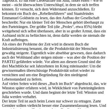
Tagebuch. Er hat eine Liebesaffäre mit Julia, findet einen – wie er
meint – nicht überwachten Unterschlupf, in dem sie sich treffen
können. Er versucht, sich dem Widerstand anzuschließen. Er
bekommt ein Buch des „Rebellenführers“ und Staatsfeindes
Emmanuel Goldstein zu lesen, das den Aufbau der Gesellschaft
beschreibt: Nur ein kleiner Teil der Menschen gehört überhaupt zu
den Parteirängen. Der größte Teil (die „Proles“, etwa 85%) bleibt
weitgehend sich selbst überlassen, aber in so großer Armut, dass ein
Aufstand nicht zu befürchten ist, denn dafür werden sie niemals die
Kraft aufbringen.
Als eines der Probleme der Zeit wird in diesem Buch die
Industrialisierung benannt, die die Produktivität der Menschen
gewaltig steigerte. Eigentlich wäre absehbar gewesen, dass dadurch
auch der Wohlstand aller steigen müsste – was aber die Position der
PARTEI gefährden würde. Vor allem aus diesem Grund sind die
drei Machtblöcke seit Jahrzehnten im Krieg miteinander: Um die
gewissermaßen überschüssige Produktivität sofort wieder zu
vernichten und um eine Begründung für den niedrigend
Lebensstandard zu liefern.
Auf vielen Seiten wird dieses „Buch im Buch“ abgedruckt, das, wie
Winston später erfahren wird, in Wirklichkeit von Parteimitgliedern
geschrieben wurde. Und dann beginnt der letzte Teil: Winston und
Julia werden verhaftet.
Der letzte Teil ist auch beim Lesen nur schwer zu ertragen. Zarte
Gemüter sollten vielleicht besser eine Zusammenfassung lesen. Und