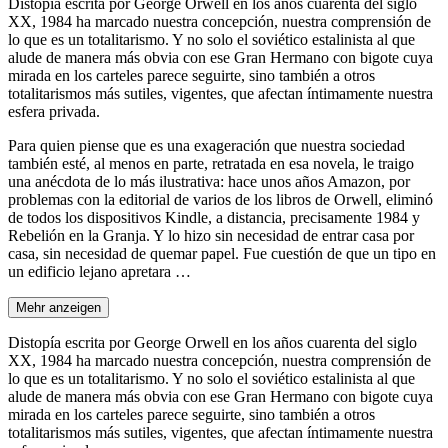
Distopía escrita por George Orwell en los años cuarenta del siglo
XX, 1984 ha marcado nuestra concepción, nuestra comprensión de
lo que es un totalitarismo. Y no solo el soviético estalinista al que
alude de manera más obvia con ese Gran Hermano con bigote cuya
mirada en los carteles parece seguirte, sino también a otros
totalitarismos más sutiles, vigentes, que afectan íntimamente nuestra
esfera privada.
Para quien piense que es una exageración que nuestra sociedad
también esté, al menos en parte, retratada en esa novela, le traigo
una anécdota de lo más ilustrativa: hace unos años Amazon, por
problemas con la editorial de varios de los libros de Orwell, eliminó
de todos los dispositivos Kindle, a distancia, precisamente 1984 y
Rebelión en la Granja. Y lo hizo sin necesidad de entrar casa por
casa, sin necesidad de quemar papel. Fue cuestión de que un tipo en
un edificio lejano apretara …
Mehr anzeigen
Distopía escrita por George Orwell en los años cuarenta del siglo
XX, 1984 ha marcado nuestra concepción, nuestra comprensión de
lo que es un totalitarismo. Y no solo el soviético estalinista al que
alude de manera más obvia con ese Gran Hermano con bigote cuya
mirada en los carteles parece seguirte, sino también a otros
totalitarismos más sutiles, vigentes, que afectan íntimamente nuestra