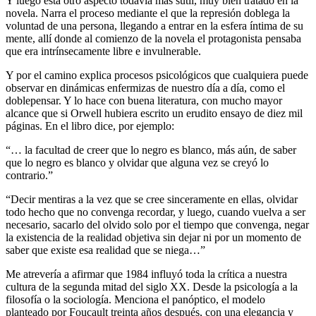
Y luego está otro aspecto todavía más sutil, muy bien tratado en la
novela. Narra el proceso mediante el que la represión doblega la
voluntad de una persona, llegando a entrar en la esfera íntima de su
mente, allí donde al comienzo de la novela el protagonista pensaba
que era intrínsecamente libre e invulnerable.
Y por el camino explica procesos psicológicos que cualquiera puede
observar en dinámicas enfermizas de nuestro día a día, como el
doblepensar. Y lo hace con buena literatura, con mucho mayor
alcance que si Orwell hubiera escrito un erudito ensayo de diez mil
páginas. En el libro dice, por ejemplo:
“… la facultad de creer que lo negro es blanco, más aún, de saber
que lo negro es blanco y olvidar que alguna vez se creyó lo
contrario.”
“Decir mentiras a la vez que se cree sinceramente en ellas, olvidar
todo hecho que no convenga recordar, y luego, cuando vuelva a ser
necesario, sacarlo del olvido solo por el tiempo que convenga, negar
la existencia de la realidad objetiva sin dejar ni por un momento de
saber que existe esa realidad que se niega…”
Me atrevería a afirmar que 1984 influyó toda la crítica a nuestra
cultura de la segunda mitad del siglo XX. Desde la psicología a la
filosofía o la sociología. Menciona el panóptico, el modelo
planteado por Foucault treinta años después, con una elegancia y