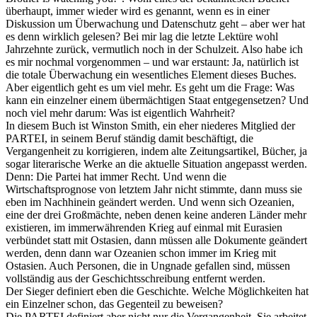
überhaupt, immer wieder wird es genannt, wenn es in einer
Diskussion um Überwachung und Datenschutz geht – aber wer hat
es denn wirklich gelesen? Bei mir lag die letzte Lektüre wohl
Jahrzehnte zurück, vermutlich noch in der Schulzeit. Also habe ich
es mir nochmal vorgenommen – und war erstaunt: Ja, natürlich ist
die totale Überwachung ein wesentliches Element dieses Buches.
Aber eigentlich geht es um viel mehr. Es geht um die Frage: Was
kann ein einzelner einem übermächtigen Staat entgegensetzen? Und
noch viel mehr darum: Was ist eigentlich Wahrheit?
In diesem Buch ist Winston Smith, ein eher niederes Mitglied der
PARTEI, in seinem Beruf ständig damit beschäftigt, die
Vergangenheit zu korrigieren, indem alte Zeitungsartikel, Bücher, ja
sogar literarische Werke an die aktuelle Situation angepasst werden.
Denn: Die Partei hat immer Recht. Und wenn die
Wirtschaftsprognose von letztem Jahr nicht stimmte, dann muss sie
eben im Nachhinein geändert werden. Und wenn sich Ozeanien,
eine der drei Großmächte, neben denen keine anderen Länder mehr
existieren, im immerwährenden Krieg auf einmal mit Eurasien
verbündet statt mit Ostasien, dann müssen alle Dokumente geändert
werden, denn dann war Ozeanien schon immer im Krieg mit
Ostasien. Auch Personen, die in Ungnade gefallen sind, müssen
vollständig aus der Geschichtsschreibung entfernt werden.
Der Sieger definiert eben die Geschichte. Welche Möglichkeiten hat
ein Einzelner schon, das Gegenteil zu beweisen?
Die PARTEI definiert aber nicht nur die Vergangenheit. Sie arbeitet